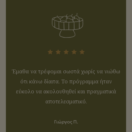
ες
Έμαθα να τρέφομαι σωστά χωρίς να νιώθω
 τον
ότι κάνω δίαιτα. Το πρόγραμμα ήταν
αν
 να
εύκολο να ακολουθηθεί και πραγματικά
συ
υ.
αποτελεσματικό.
Γιώργος Π.