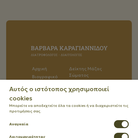
Αρχική
Δείκτης Μάζας
Σώματος
Βιογραφικό
Άρθρα
Υπηρεσίες
Αυτός ο ιστότοπος χρησιμοποιεί
Επικοινωνία
Προγράμματα
cookies
Μπορείτε να αποδεχτείτε όλα τα cookies ή να διαχειριστείτε τις
προτιμήσεις σας.
Αναγκαία
Λειτουργικότητας