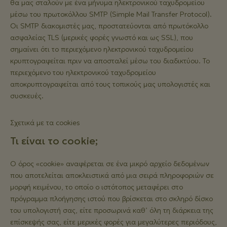
θα μας σταλούν με ένα μήνυμα ηλεκτρονικού ταχυδρομείου
μέσω του πρωτοκόλλου SMTP (Simple Mail Transfer Protocol).
Οι SMTP διακομιστές μας, προστατεύονται από πρωτόκολλο
ασφαλείας TLS (μερικές φορές γνωστό και ως SSL), που
σημαίνει ότι το περιεχόμενο ηλεκτρονικού ταχυδρομείου
κρυπτογραφείται πριν να αποσταλεί μέσω του διαδικτύου. Το
περιεχόμενο του ηλεκτρονικού ταχυδρομείου
αποκρυπτογραφείται από τους τοπικούς μας υπολογιστές και
συσκευές.
Σχετικά με τα cookies
Τι είναι το cookie;
Ο όρος «cookie» αναφέρεται σε ένα μικρό αρχείο δεδομένων
που αποτελείται αποκλειστικά από μια σειρά πληροφοριών σε
μορφή κειμένου, το οποίο ο ιστότοπος μεταφέρει στο
πρόγραμμα πλοήγησης ιστού που βρίσκεται στο σκληρό δίσκο
του υπολογιστή σας, είτε προσωρινά καθ’ όλη τη διάρκεια της
επίσκεψής σας, είτε μερικές φορές για μεγαλύτερες περιόδους,