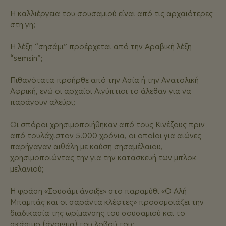
Η καλλιέργεια του σουσαμιού είναι από τις αρχαιότερες
στη γη;
Η λέξη “σησάμι” προέρχεται από την Αραβική λέξη
“semsin”;
Πιθανότατα προήρθε από την Ασία ή την Ανατολική
Αφρική, ενώ οι αρχαίοι Αιγύπτιοι το άλεθαν για να
παράγουν αλεύρι;
Οι σπόροι χρησιμοποιήθηκαν από τους Κινέζους πριν
από τουλάχιστον 5.000 χρόνια, οι οποίοι για αιώνες
παρήγαγαν αιθάλη με καύση σησαμέλαιου,
χρησιμοποιώντας την για την κατασκευή των μπλοκ
μελανιού;
Η φράση «Σουσάμι άνοιξε» στο παραμύθι «Ο Aλή
Μπαμπάς και οι σαράντα κλέφτες» προσομοιάζει την
διαδικασία της ωρίμανσης του σουσαμιού και το
σκάσιμο (άνοιγμα) του λοβού του;